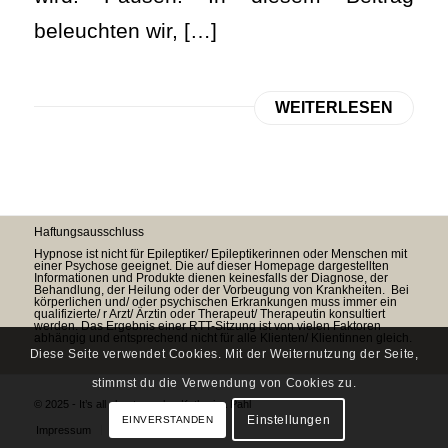
beleuchten wir, […]
WEITERLESEN
Haftungsausschluss
Hypnose ist nicht für Epileptiker/ Epileptikerinnen oder Menschen mit
einer Psychose geeignet. Die auf dieser Homepage dargestellten
Informationen und Produkte dienen keinesfalls der Diagnose, der
Behandlung, der Heilung oder der Vorbeugung von Krankheiten. Bei
körperlichen und/ oder psychischen Erkrankungen muss immer ein
qualifizierte/ r Arzt/ Ärztin oder Therapeut/ Therapeutin konsultiert
werden. Das Ergebnis einer RTT-Sitzung ist von vielen Faktoren
abhängig und entsprechend nicht für alle Klienten/ Klientinnen gleich.
Diese Seite verwendet Cookies. Mit der Weiternutzung der Seite,
stimmst du die Verwendung von Cookies zu.
© 2025 - It’s all about people - Katharina Pahl
Einstellungen
EINVERSTANDEN
Impressum
Datenschutz