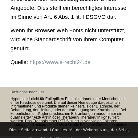
Angebote. Dies stellt ein berechtigtes Interesse
im Sinne von Art. 6 Abs. 1 lit. f DSGVO dar.
Wenn Ihr Browser Web Fonts nicht unterstützt,
wird eine Standardschrift von Ihrem Computer
genutzt.
Quelle:
https://www.e-recht24.de
Haftungsausschluss
Hypnose ist nicht für Epileptiker/ Epileptikerinnen oder Menschen mit
einer Psychose geeignet. Die auf dieser Homepage dargestellten
Informationen und Produkte dienen keinesfalls der Diagnose, der
Behandlung, der Heilung oder der Vorbeugung von Krankheiten. Bei
körperlichen und/ oder psychischen Erkrankungen muss immer ein
qualifizierte/ r Arzt/ Ärztin oder Therapeut/ Therapeutin konsultiert
werden. Das Ergebnis einer RTT-Sitzung ist von vielen Faktoren
abhängig und entsprechend nicht für alle Klienten/ Klientinnen gleich.
Diese Seite verwendet Cookies. Mit der Weiternutzung der Seite,