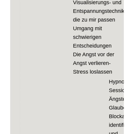
Visualisierungs- und
Entspannungstechniken,
die zu mir passen
Umgang mit
schwierigen
Entscheidungen
Die Angst vor der
Angst verlieren-
Stress loslassen
Hypno-
Session:
Ängste,
Glaubenss
Blockaden
identifizie
und