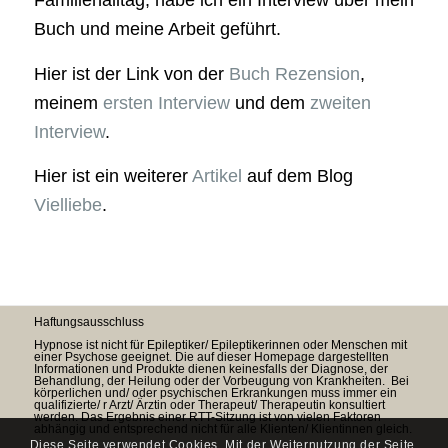
Familienalltag, habe ich ein Interview über mein
Buch und meine Arbeit geführt.
Hier ist der Link von der
Buch Rezension
,
meinem
ersten Interview
und dem
zweiten
Interview
.
Hier ist ein weiterer
Artikel
auf dem Blog
Vielliebe
.
Haftungsausschluss
Hypnose ist nicht für Epileptiker/ Epileptikerinnen oder Menschen mit
einer Psychose geeignet. Die auf dieser Homepage dargestellten
Informationen und Produkte dienen keinesfalls der Diagnose, der
Behandlung, der Heilung oder der Vorbeugung von Krankheiten. Bei
körperlichen und/ oder psychischen Erkrankungen muss immer ein
qualifizierte/ r Arzt/ Ärztin oder Therapeut/ Therapeutin konsultiert
werden. Das Ergebnis einer RTT-Sitzung ist von vielen Faktoren
abhängig und entsprechend nicht für alle Klienten/ Klientinnen gleich.
Diese Seite verwendet Cookies. Mit der Weiternutzung der Seite,