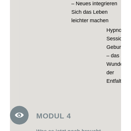
– Neues integrieren
Sich das Leben
leichter machen
Hypno-
Session:
Geburtsver
– das
Wunder
der
Entfaltung
MODUL 4